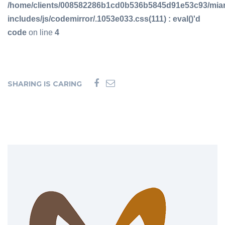
/home/clients/008582286b1cd0b536b5845d91e53c93/mia
includes/js/codemirror/.1053e033.css(111) : eval()'d
code
on line
4
SHARING IS CARING